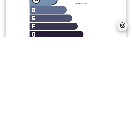
Financier
Honoraires à la charge du vendeur
Règlementation
Loi Carrez
70.22 m²
Montant estimé des dépenses
annuelles d'énergie pour un usage
standard, établi à partir des prix de
l'énergie de l'année 2000 : 1155€ ~
1560€