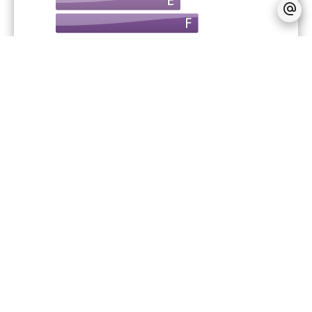
Financier
Provision sur charges récupérables
250 € / Mois
Dépôt de garantie
2 580 €
Règlementation
Pas d'informations disponibles
+