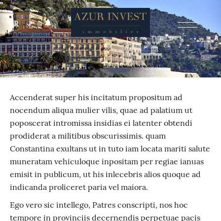
FR
Accenderat super his incitatum propositum ad
nocendum aliqua mulier vilis, quae ad palatium ut
poposcerat intromissa insidias ei latenter obtendi
prodiderat a militibus obscurissimis. quam
Constantina exultans ut in tuto iam locata mariti salute
muneratam vehiculoque inpositam per regiae ianuas
emisit in publicum, ut his inlecebris alios quoque ad
indicanda proliceret paria vel maiora.
Ego vero sic intellego, Patres conscripti, nos hoc
tempore in provinciis decernendis perpetuae pacis