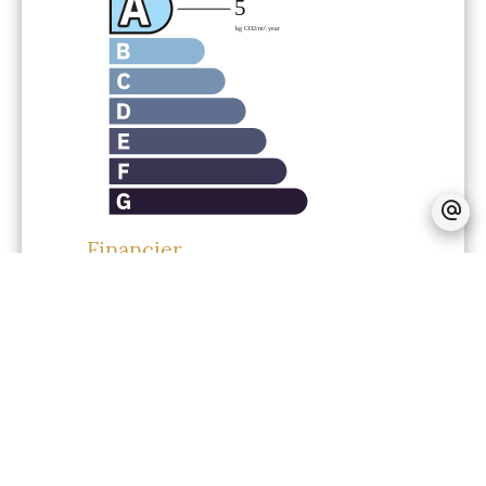
Financier
Honoraires à la charge du vendeur
Taxe foncière
2500 € / an
Charges
2880 € / an
Règlementation
Montant estimé des dépenses
annuelles d'énergie pour un usage